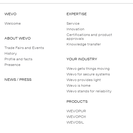
WEVO
EXPERTISE
Welcome
Service
Innovation
Certifications and product
ABOUT WEVO
approvals
Knowledge transfer
Trade Fairs and Events
History
Profile and facts
YOUR INDUSTRY
Presence
Wevo gets things moving
Wevo for secure systems
NEWS / PRESS
Wevo provides light
Wevo is home
Wevo stands for reliability
PRODUCTS
WEVOPUR
WEVOPOX
WEVOSIL