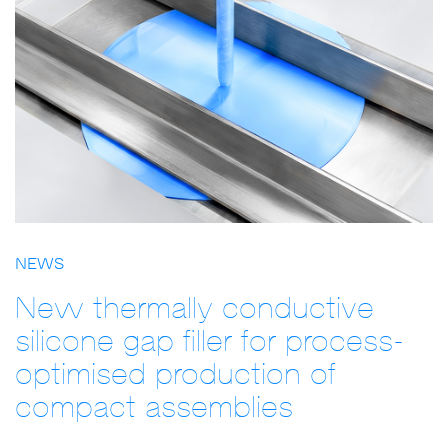
NEWS
New thermally conductive
silicone gap filler for process-
optimised production of
compact assemblies